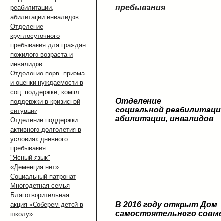
пребывания
реабилитации,
абилитации инвалидов
Отделение
круглосуточного
пребывания для граждан
пожилого возраста и
инвалидов
Отделение перв. приема
и оценки нуждаемости в
соц. поддержке, компл.
Отделение
поддержки в кризисной
социальной реабилитаци
ситуации
абилитации, инвалидов
Отделение поддержки
активного долголетия в
условиях дневного
пребывания
"Ясный язык"
«Деменция.нет»
Социальный патронат
Многодетная семья
Благотворительная
В 2016 году открыт Дом
акция «Соберем детей в
самостоятельного совм
школу»