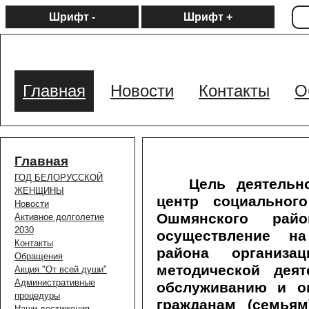
Шрифт -
Шрифт +
Главная
Новости
Контакты
О
Главная
ГОД БЕЛОРУССКОЙ
Цель деятельн
ЖЕНЩИНЫ
центр социальног
Новости
Ошмянского рай
Активное долголетие
2030
осуществление н
Контакты
района организа
Обращения
методической дея
Акция "От всей души"
Административные
обслуживанию и о
процедуры
гражданам (семьям
Наши достижения