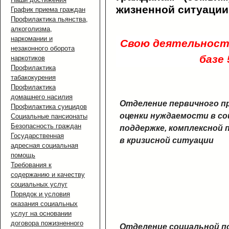
жизненной ситуации
График приема граждан
Профилактика пьянства,
алкоголизма,
наркомании и
Свою деятельност
незаконного оборота
базе
наркотиков
Профилактика
табакокурения
Профилактика
домашнего насилия
Отделение первичного п
Профилактика суицидов
оценки нуждаемости в с
Социальные пансионаты
Безопасность граждан
поддержке, комплексной 
Государственная
в кризисной ситуации
адресная социальная
помощь
Требования к
содержанию и качеству
социальных услуг
Порядок и условия
оказания социальных
услуг на основании
договора пожизненного
Отделение социальной п