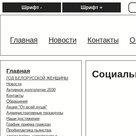
Шрифт -
Шрифт +
Главная
Новости
Контакты
О
Главная
Социаль
ГОД БЕЛОРУССКОЙ ЖЕНЩИНЫ
Новости
Активное долголетие 2030
Контакты
Обращения
Акция "От всей души"
Административные процедуры
Наши достижения
График приема граждан
Профилактика пьянства,
алкоголизма, наркомании и