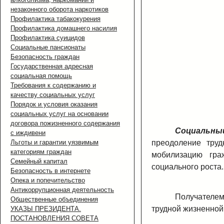
незаконного оборота наркотиков
Профилактика табакокурения
Профилактика домашнего насилия
Профилактика суицидов
Социальные пансионаты
Безопасность граждан
Государственная адресная
социальная помощь
Требования к содержанию и
качеству социальных услуг
Порядок и условия оказания
социальных услуг на основании
договора пожизненного содержания
Социальны
с иждивени
Льготы и гарантии уязвимым
преодоление труд
категориям граждан
мобилизацию гра
Семейный капитал
социального роста.
Безопасность в интернете
Опека и попечительство
Антикоррупционная деятельность
Получателем
Общественные объединения
трудной жизненной
УКАЗЫ ПРЕЗИДЕНТА.
ПОСТАНОВЛЕНИЯ СОВЕТА