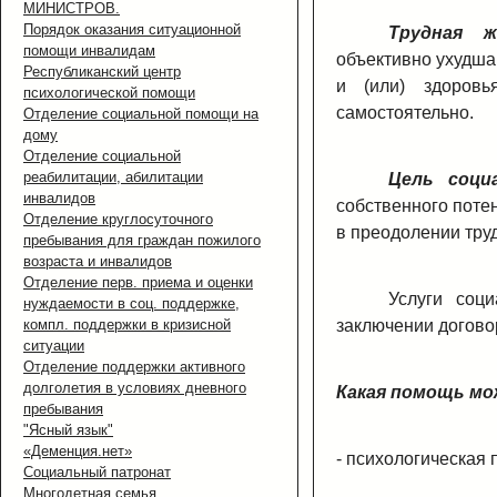
МИНИСТРОВ.
Порядок оказания ситуационной
Трудная ж
помощи инвалидам
объективно ухудша
Республиканский центр
и (или) здоровь
психологической помощи
самостоятельно.
Отделение социальной помощи на
дому
Отделение социальной
реабилитации, абилитации
Цель соци
инвалидов
собственного поте
Отделение круглосуточного
в преодолении тру
пребывания для граждан пожилого
возраста и инвалидов
Отделение перв. приема и оценки
Услуги соц
нуждаемости в соц. поддержке,
компл. поддержки в кризисной
заключении договор
ситуации
Отделение поддержки активного
долголетия в условиях дневного
Какая помощь мо
пребывания
"Ясный язык"
«Деменция.нет»
- психологическая
Социальный патронат
Многодетная семья