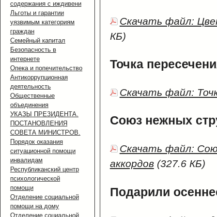
содержания с иждивени
Льготы и гарантии
Скачать файл: Цве
уязвимым категориям
граждан
КБ)
Семейный капитал
Безопасность в
интернете
Точка пересечени
Опека и попечительство
Антикоррупционная
деятельность
Скачать файл: Точ
Общественные
объединения
УКАЗЫ ПРЕЗИДЕНТА.
Союз нежных стр
ПОСТАНОВЛЕНИЯ
СОВЕТА МИНИСТРОВ.
Порядок оказания
Скачать файл: Сою
ситуационной помощи
инвалидам
аккордов
(327.6 КБ)
Республиканский центр
психологической
помощи
Подарили осенне
Отделение социальной
помощи на дому
Отделение социальной