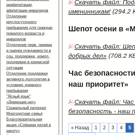
Скачать файл: Под
реабилитации,
именинникам!
(294.2 
абилитации инвалидов
Отделение
круглосуточного
Шепот осени в «
пребывания для граждан
пожилого возраста и
инвалидов
Отделение перв. приема
Скачать файл: Шеп
и оценки нуждаемости в
добрых дел»
(708.2 К
соц. поддержке, компл.
поддержки в кризисной
ситуации
Час безопасности
Отделение поддержки
активного долголетия в
наш приоритет»
условиях дневного
пребывания
"Ясный язык"
Скачать файл: Час
«Деменция.нет»
Социальный патронат
безопасность - наш
Многодетная семья
Благотворительная
акция «Соберем детей в
« Назад
1
2
3
4
5
школу»