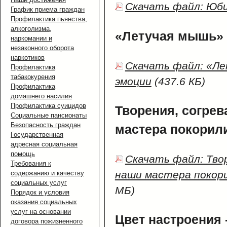
Скачать файл: Юб
График приема граждан
Профилактика пьянства,
алкоголизма,
«Летучая мышь» 
наркомании и
незаконного оборота
наркотиков
Скачать файл: «Л
Профилактика
табакокурения
эмоции
(437.6 КБ)
Профилактика
домашнего насилия
Профилактика суицидов
Творения, согре
Социальные пансионаты
Безопасность граждан
мастера покорил
Государственная
адресная социальная
помощь
Скачать файл: Тво
Требования к
наши мастера покор
содержанию и качеству
социальных услуг
МБ)
Порядок и условия
оказания социальных
услуг на основании
Цвет настроения 
договора пожизненного